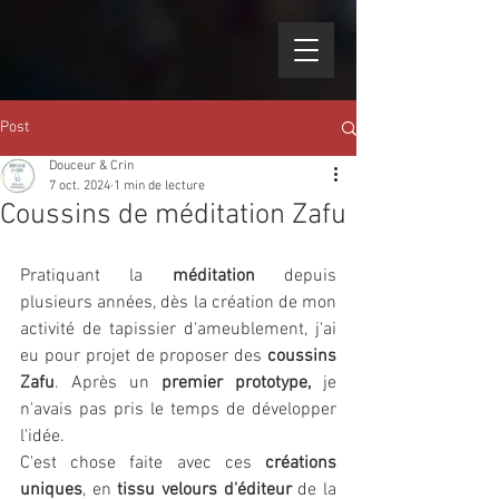
Post
Douceur & Crin
7 oct. 2024
1 min de lecture
Coussins de méditation Zafu
Pratiquant la 
méditation
 depuis 
plusieurs années, dès la création de mon 
activité de tapissier d'ameublement, j'ai 
eu pour projet de proposer des 
coussins 
Zafu
. Après un 
premier prototype,
 je 
n'avais pas pris le temps de développer 
l'idée. 
C'est chose faite avec ces 
créations 
uniques
, en 
tissu velours d'éditeur 
de la 