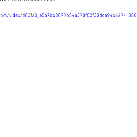
ic.com/video/d83fa0_e5a7bb8899654a398f82f33dca94b629/108