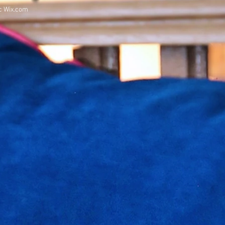
ec
Wix.com