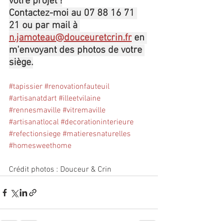
votre projet !
Contactez-moi au 07 88 16 71 
21 ou par mail à 
n.jamoteau@douceuretcrin.fr
 en 
m'envoyant des photos de votre 
siège.
#tapissier
#renovationfauteuil
#artisanatdart
#illeetvilaine
#rennesmaville
#vitremaville
#artisanatlocal
#decorationinterieure
#refectionsiege
#matieresnaturelles
#homesweethome
Crédit photos : Douceur & Crin