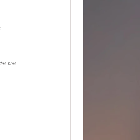
s
des bois