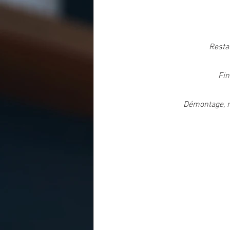
Restau
Fin
Démontage, ré