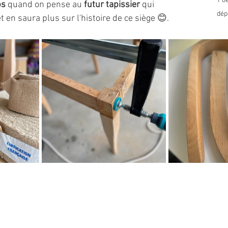
Poè
ps
 quand on pense au 
futur tapissier 
qui 
dép
t en saura plus sur l'histoire de ce siège 😊.