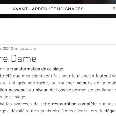
AVANT - APRES / TEMOIGNAGES
B
in 2024
2 min de lecture
tre Dame
ir la 
transformation de ce siège
. 
briété
 que mes clients ont fait pour leur ancien 
fauteuil v
ssu uni gris anthracite, au toucher 
velours
 de la mai
ition passepoil au niveau de l'assise
 permet de souligner d
s de ce siège.
ivi les avancées de cette 
restauration complète
, sur les 
ge a dévoilé toute son histoire à mes clients, lors du
 dégar