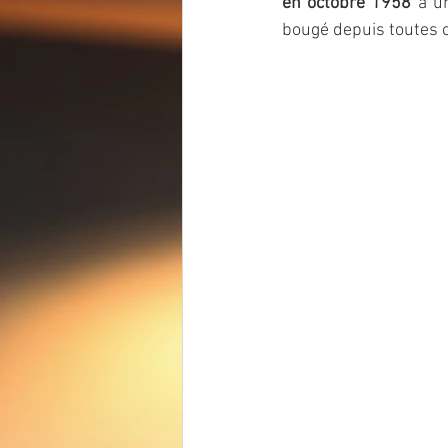
en octobre 1958
 à u
bougé depuis toutes 