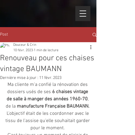
Post
Douceur & Crin
10 févr. 2023
1 min de lecture
Renouveau pour ces chaises
vintage BAUMANN
Dernière mise à jour :
11 févr. 2023
Ma cliente m'a confié la rénovation des 
dossiers usés de ses 
6 chaises vintage 
de salle à manger des années 1960-70
, 
de la 
manufacture Française BAUMANN. 
L'objectif était de les coordonner avec le 
tissu de l'assise qu'elle souhaitait garder 
pour le moment. 