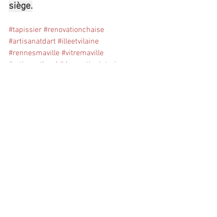
siège.
#tapissier
#renovationchaise
#artisanatdart
#illeetvilaine
#rennesmaville
#vitremaville
#artisanatlocal
#decorationinterieure
#refectionfauteuil
#thevenon
#secondemain
#handmade
#bretagne
#renovationfauteuil
#chaisesbaumann
Crédit photos : Douceur & Crin
Voir tout
Posts récents