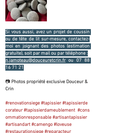
Si vous aussi, avez un projet de coussin 
ou de tête de lit sur-mesure, contactez-
moi en joignant des photos (estimation 
gratuite), soit par mail ou par téléphone :
n.jamoteau@douceuretcrin.fr
 ou 07 88 
16 71 21
📷 
Photos propriété exclusive Douceur & 
Crin
#renovatio
nsiege
#tapissier
#tapissierde
corateur
#tapissierdameublement
#cons
ommationresponsable
#artisantapissier
#artisandart
#camengo
#loveuse
#restaurationsiege
#reparacteur