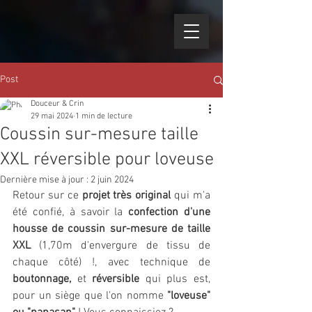
Post
Douceur & Crin
29 mai 2024
1 min de lecture
Coussin sur-mesure taille
XXL réversible pour loveuse
Dernière mise à jour :
2 juin 2024
Retour sur ce 
projet très original
 qui m'a 
été confié, à savoir la 
confection d'une 
housse de coussin sur-mesure de taille 
XXL 
(1,70m d'envergure de tissu de 
chaque côté) !, avec technique de 
boutonnage,
 et 
réversible
 qui plus est, 
pour un siège que l'on nomme 
"loveuse" 