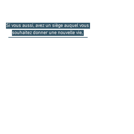
Si vous aussi, avez un siège auquel vous 
souhaitez donner une nouvelle vie, 
contactez-moi en joignant des photos, 
soit par mail ou par téléphone :
n.jamoteau@douceuretcrin.fr
 ou 07 88 
16 71 21
📷 
Photos propriété exclusive Douceur & 
Crin
#renovationfauteuil
#tapissier
#tapissier
decorateur
#tapissierdameublement
#co
nsommationresponsable
#artisantapissier
#artisandart
#
casal_tissus 