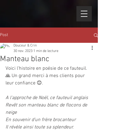
Post
Douceur & Crin
30 nov. 2023
1 min de lecture
Manteau blanc
Voici l'histoire en poésie de ce fauteuil. 
🙏 Un grand merci à mes clients pour 
leur confiance 😊.
A l'approche de Noël, ce fauteuil anglais
Revêt son manteau blanc de flocons de 
neige
En souvenir d'un frère brocanteur
Il révèle ainsi toute sa splendeur.