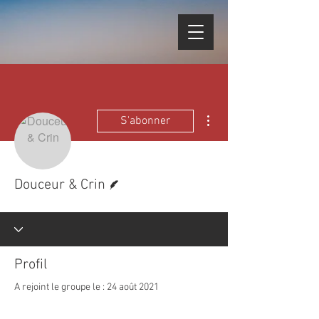
Plus d'actions
S'abonner
Écrivain
Douceur & Crin
Profil
A rejoint le groupe le : 24 août 2021