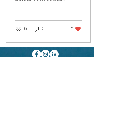
de sièges qui se voient petit à
petit transformés...
86
0
7
Mentions légales
Politique en matière de cookies
Politique de confidentialité
Conditions générales de vente
© 2021 par Douceur & Crin,
atelier tapissier
d'ameublement 35220
Saint-Didier. Créé avec
Wix.com
Tous droits réservés -
Copyright photos et vidéos